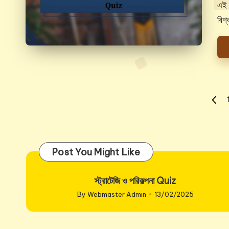
by
এই ক
বিশ
Posts
PREV
pagination
PAGE
Post You Might Like
স্ট্রাটেজি ও পরিকল্পনা Quiz
By
Webmaster Admin
13/02/2025
Posted
by