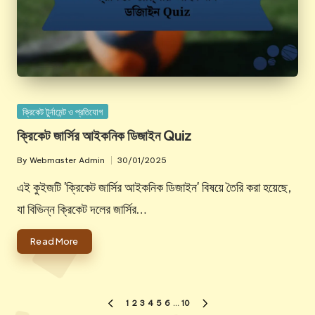
Posted
ক্রিকেট টুর্নামেন্ট ও প্রতিযোগ
in
ক্রিকেট জার্সির আইকনিক ডিজাইন Quiz
By
Webmaster Admin
30/01/2025
Posted
by
এই কুইজটি 'ক্রিকেট জার্সির আইকনিক ডিজাইন' বিষয়ে তৈরি করা হয়েছে,
যা বিভিন্ন ক্রিকেট দলের জার্সির…
Read More
Posts
1
2
3
4
5
6
…
10
PREVIOUS
NEXT